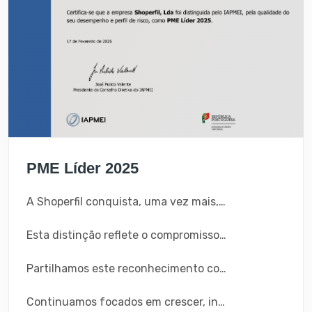
PME Líder 2025
A Shoperfil conquista, uma vez mais, o estatuto PME Líder, distinção que reconhece empresas de elevado desempenho e solidez.
Esta distinção reflete o compromisso contínuo com a excelência e a qualidade da nossa gestão.
Partilhamos este reconhecimento com todos os que fazem parte do nosso percurso, nomeadamente a todos os colaboradores, parceiros e clientes.
Continuamos focados em crescer, inovar e superar expectativas.