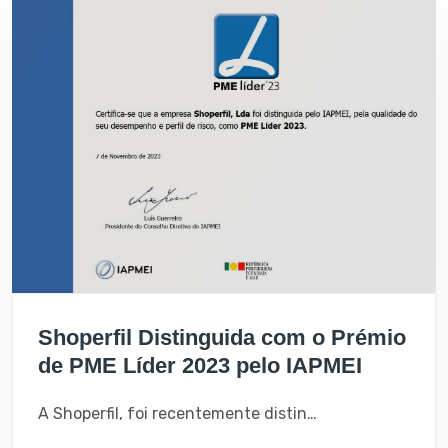
Shoperfil Distinguida com o Prémio
de PME Líder 2023 pelo IAPMEI
A Shoperfil, foi recentemente distinguida com o prestigiado prémio de PME Líder 2023 pelo IAPMEI - Agência para a Competitividade e Inovação.