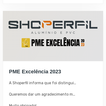
PME Excelência 2023
A Shoperfil informa que foi distinguida pelo IAPMEI como PME Excelência 2023!
Queremos dar um agradecimento muito especial aos nossos colaboradores, fornecedores e claro, aos clientes pela preferência.
Muito obrigado!