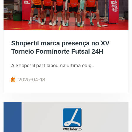
Shoperfil marca presença no XV
Torneio Forminorte Futsal 24H
A Shoperfil participou na última edição do tradicional Torneio 24H organizado pelos Bombeiros da Freixianda e Bombeiros Voluntários de Ourém. É com muita honra que participamos neste torneio e apoiamos o desporto do concelho de Ourém!
2025-04-18