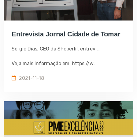
Entrevista Jornal Cidade de Tomar
Sérgio Dias, CEO da Shoperfil, entrevistado pelo "Jornal Cidade de Tomar" conta um pouco do seu percurso profissional, tanto trabalhador individual como empregador de 25 profissionais.
Veja mais informação em: https://www.cidadetomar.pt/2021/11/18/entrevista/queremos-sempre-prestar-um-bom-servico-ao-cliente/
2021-11-18