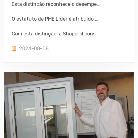
Esta distinção reconhece o desempenho exemplar da Shoperfil, a sua sólida estratégia de crescimento e a qualidade da sua gestão, que tem contribuído para a dinamização da economia nacional.
O estatuto de PME Líder é atribuído a empresas que se destacam pelo seu perfil de risco e pelos resultados económicos, reforçando a notoriedade da marca no mercado. O IAPMEI, em parceria com o Turismo de Portugal e os principais bancos a operar em Portugal, atribui anualmente este estatuto, destacando as empresas que apresentam os melhores desempenhos económico-financeiros e de gestão. A Shoperfil junta-se assim ao grupo restrito de empresas que, pela sua robustez e crescimento sustentado, têm um papel relevante na economia portuguesa.
Com esta distinção, a Shoperfil consolida a sua posição como uma referência no mercado, prometendo continuar a inovar e a apostar na qualidade dos seus produtos e serviços.
2024-08-08