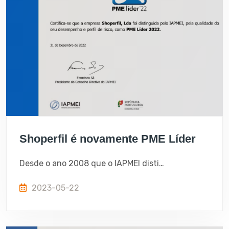
Shoperfil é novamente PME Líder
Desde o ano 2008 que o IAPMEI distingue as melhores PME Nacionais com o estatuto de PME Líder, conferindo a estas empresas uma maior notoriedade no mercado nacional. A
2023-05-22