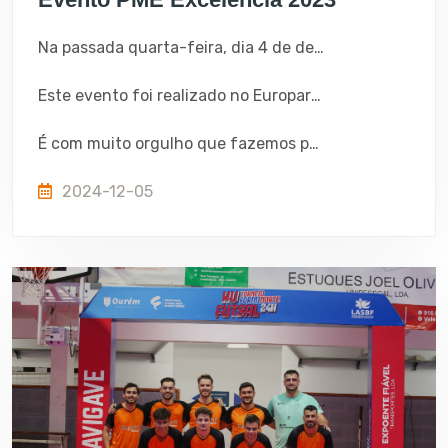
Na passada quarta-feira, dia 4 de dezembro, a Shoperfil marcou presença no evento organizado pelo IAPMEI envolvendo o universo das empresas PME Excelência.
Este evento foi realizado no Europarque, em Santa Maria da Feira, onde tivemos o privilégio de ouvir várias palestras e discursos do Ministro da Economia, Pedro Reis, e do Primeiro-Ministro, Luís Montenegro.
É com muito orgulho que fazemos parte deste conjunto de PME que opera todos os dias para um bem comum, a economia nacional!
2024-12-05